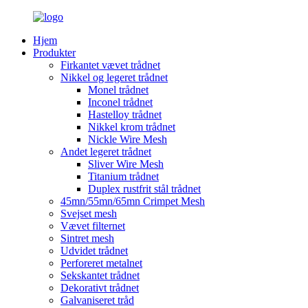
Hjem
Produkter
Firkantet vævet trådnet
Nikkel og legeret trådnet
Monel trådnet
Inconel trådnet
Hastelloy trådnet
Nikkel krom trådnet
Nickle Wire Mesh
Andet legeret trådnet
Sliver Wire Mesh
Titanium trådnet
Duplex rustfrit stål trådnet
45mn/55mn/65mn Crimpet Mesh
Svejset mesh
Vævet filternet
Sintret mesh
Udvidet trådnet
Perforeret metalnet
Sekskantet trådnet
Dekorativt trådnet
Galvaniseret tråd