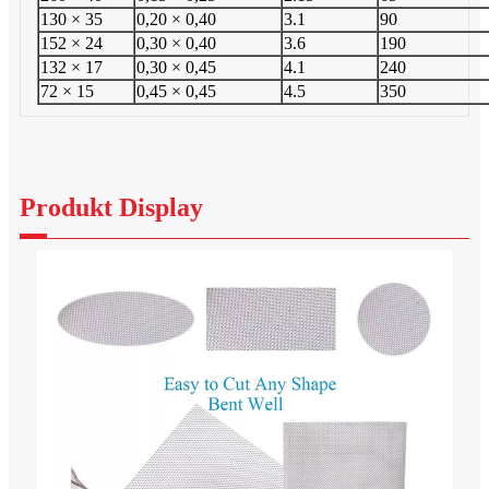
130 × 35
0,20 × 0,40
3.1
90
152 × 24
0,30 × 0,40
3.6
190
132 × 17
0,30 × 0,45
4.1
240
72 × 15
0,45 × 0,45
4.5
350
Produkt Display