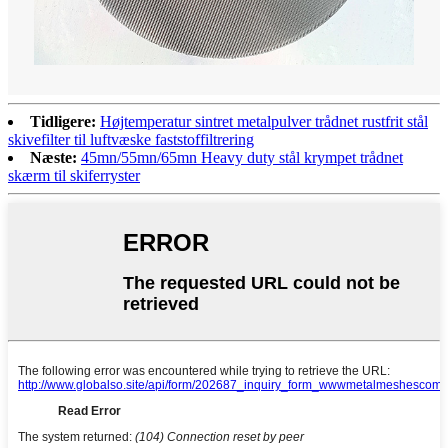
Tidligere:
Højtemperatur sintret metalpulver trådnet rustfrit stål
skivefilter til luftvæske faststoffiltrering
Næste:
45mn/55mn/65mn Heavy duty stål krympet trådnet
skærm til skiferryster