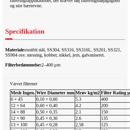
filtreringsapplikationer, der kræver høj filtreringsnøjagtighed
og stor bæreevne.
Specifikation
Materiale:
rustfrit stål, SS304, SS316, SS316L, SS201, SS321,
SS904 osv. messing, kobber, nikkel, jern, galvaniseret.
Filterbedømmelse:
2–400 μm
Vævet filternet
Mesh
Ingen.
W
i
r
e
D
i
a
m
e
t
e
r
mm
M
røv
k
g
/
m
2
F
il
t
e
r
R
a
t
i
ng
μ
6 × 45
0,10 × 0,60
5.3
400
12 × 64
0,60 × 0,40
4.2
200
14 × 88
0,50 × 0,35
2.1
150
12 × 90
0,45 × 0,30
2.6
135
13 × 100
0,45 × 0,28
2,58
125