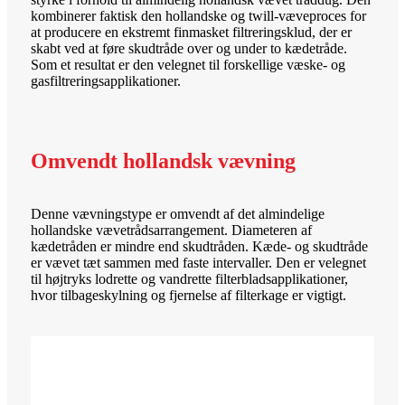
kombinerer faktisk den hollandske og twill-væveproces for
at producere en ekstremt finmasket filtreringsklud, der er
skabt ved at føre skudtråde over og under to kædetråde.
Som et resultat er den velegnet til forskellige væske- og
gasfiltreringsapplikationer.
Omvendt hollandsk vævning
Denne vævningstype er omvendt af det almindelige
hollandske vævetrådsarrangement. Diameteren af ​​
kædetråden er mindre end skudtråden. Kæde- og skudtråde
er vævet tæt sammen med faste intervaller. Den er velegnet
til højtryks lodrette og vandrette filterbladsapplikationer,
hvor tilbageskylning og fjernelse af filterkage er vigtigt.