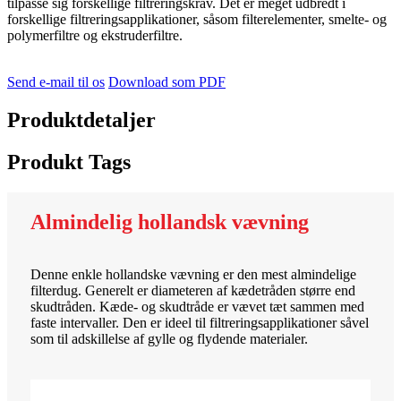
tilpasse sig forskellige filtreringskrav. Det er meget udbredt i
forskellige filtreringsapplikationer, såsom filterelementer, smelte- og
polymerfiltre og ekstruderfiltre.
Send e-mail til os
Download som PDF
Produktdetaljer
Produkt Tags
Almindelig hollandsk vævning
Denne enkle hollandske vævning er den mest almindelige
filterdug. Generelt er diameteren af ​​kædetråden større end
skudtråden. Kæde- og skudtråde er vævet tæt sammen med
faste intervaller. Den er ideel til filtreringsapplikationer såvel
som til adskillelse af gylle og flydende materialer.