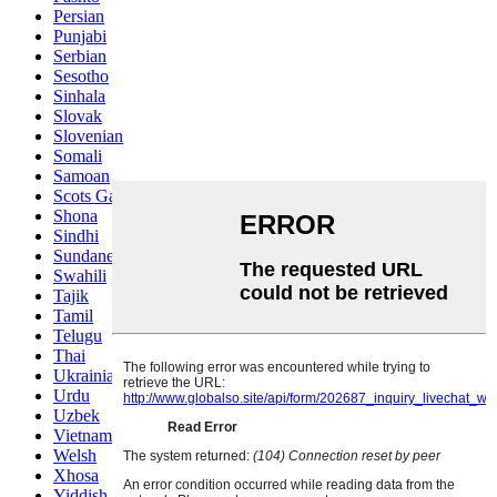
Persian
Punjabi
Serbian
Sesotho
Sinhala
Slovak
Slovenian
Somali
Samoan
Scots Gaelic
Shona
Sindhi
Sundanese
Swahili
Tajik
Tamil
Telugu
Thai
Ukrainian
Urdu
Uzbek
Vietnamese
Welsh
Xhosa
Yiddish