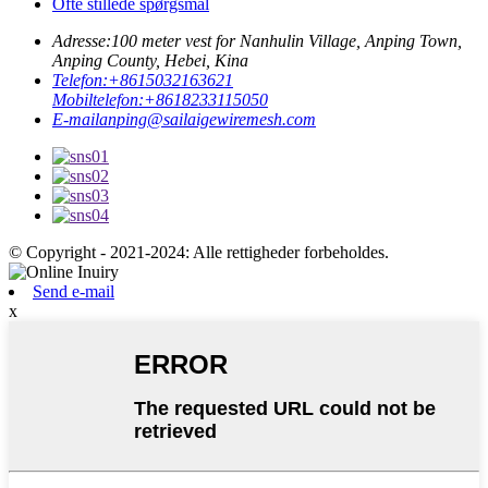
Ofte stillede spørgsmål
Adresse:
100 meter vest for Nanhulin Village, Anping Town,
Anping County, Hebei, Kina
Telefon:
+8615032163621
Mobiltelefon:
+8618233115050
E-mail
anping@sailaigewiremesh.com
© Copyright - 2021-2024: Alle rettigheder forbeholdes.
Send e-mail
x