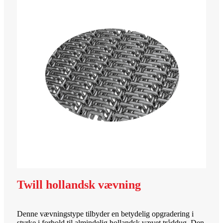
Twill hollandsk vævning
Denne vævningstype tilbyder en betydelig opgradering i
styrke i forhold til almindelig hollandsk vævet tråddug. Den