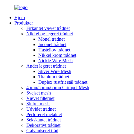
Hjem
Produkter
Firkantet vævet trådnet
Nikkel og legeret trådnet
Monel trådnet
Inconel trådnet
Hastelloy trådnet
Nikkel krom trådnet
Nickle Wire Mesh
Andet legeret trådnet
Sliver Wire Mesh
Titanium trådnet
Duplex rustfrit stål trådnet
45mn/55mn/65mn Crimpet Mesh
Svejset mesh
Vævet filternet
Sintret mesh
Udvidet trådnet
Perforeret metalnet
Sekskantet trådnet
Dekorativt trådnet
Galvaniseret tråd